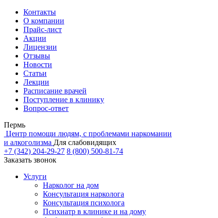
Контакты
О компании
Прайс-лист
Акции
Лицензии
Отзывы
Новости
Статьи
Лекции
Расписание врачей
Поступление в клинику
Вопрос-ответ
Пермь
Центр помощи людям, с проблемами наркомании
и алкоголизма
Для слабовидящих
+7 (342) 204-29-27
8 (800) 500-81-74
Заказать звонок
Услуги
Нарколог на дом
Консультация нарколога
Консультация психолога
Психиатр в клинике и на дому