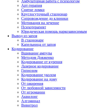
Амбулаторная работа с психологом
Арт-терапия
Снятие ломки
Круглосуточный стационар
Сопровождение до клиники
Мотивация на лечение
Психотерапевт
Юридическая помощь наркозависимым
Вывод из запоя
В стационаре
Капельница от запоя
Кодирование
Вшивание ампулы
Методом Довженко
Кодирование от курения
Лазерное кодирование
Гипнозом
Кодирование уколом
Кодирование на дому
От ожирения
От любовной зависимости
От игромании
Аквилонг
Алгоминал
Вивитрол