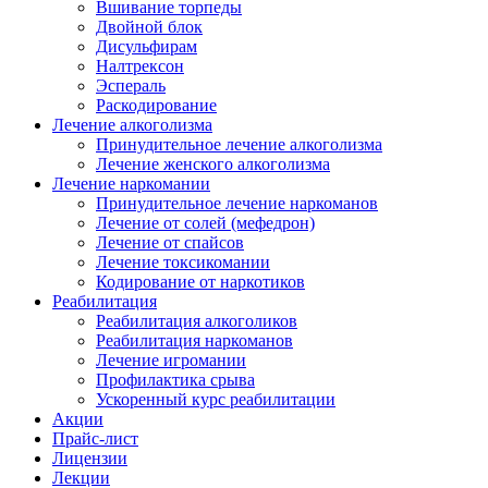
Вшивание торпеды
Двойной блок
Дисульфирам
Налтрексон
Эспераль
Раскодирование
Лечение алкоголизма
Принудительное лечение алкоголизма
Лечение женского алкоголизма
Лечение наркомании
Принудительное лечение наркоманов
Лечение от солей (мефедрон)
Лечение от спайсов
Лечение токсикомании
Кодирование от наркотиков
Реабилитация
Реабилитация алкоголиков
Реабилитация наркоманов
Лечение игромании
Профилактика срыва
Ускоренный курс реабилитации
Акции
Прайс-лист
Лицензии
Лекции