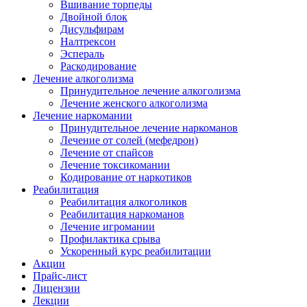
Вшивание торпеды
Двойной блок
Дисульфирам
Налтрексон
Эспераль
Раскодирование
Лечение алкоголизма
Принудительное лечение алкоголизма
Лечение женского алкоголизма
Лечение наркомании
Принудительное лечение наркоманов
Лечение от солей (мефедрон)
Лечение от спайсов
Лечение токсикомании
Кодирование от наркотиков
Реабилитация
Реабилитация алкоголиков
Реабилитация наркоманов
Лечение игромании
Профилактика срыва
Ускоренный курс реабилитации
Акции
Прайс-лист
Лицензии
Лекции