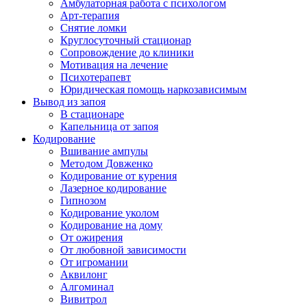
Амбулаторная работа с психологом
Арт-терапия
Снятие ломки
Круглосуточный стационар
Сопровождение до клиники
Мотивация на лечение
Психотерапевт
Юридическая помощь наркозависимым
Вывод из запоя
В стационаре
Капельница от запоя
Кодирование
Вшивание ампулы
Методом Довженко
Кодирование от курения
Лазерное кодирование
Гипнозом
Кодирование уколом
Кодирование на дому
От ожирения
От любовной зависимости
От игромании
Аквилонг
Алгоминал
Вивитрол