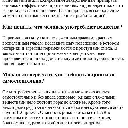
Используемые для кодирования лекарственные препараты
одинаково эффективны против любых видов наркотиков – от
героина до спайсов и солей. Гарантировать выздоровление
может только комплексное лечение с реабилитацией.
Как понять, что человек употребляет вещества?
Наркомана легко узнать по суженным зрачкам, красным
воспаленным глазам, неадекватному поведению, в котором
истерики и агрессия перемежаются с приступами смеха. В
зависимости от типа принимаемых веществ человек
проявляет излишнюю двигательную активность, болтливость
или впадает в апатию.
Можно ли перестать употреблять наркотики
самостоятельно?
От употребления легких наркотиков можно отказаться
самостоятельно и без вреда здоровью, однако с тяжелыми
веществами дело обстоит гораздо сложнее. Кроме того,
некоторые средства вызывают психологическую зависимость
спустя 1-2 приема. Опасность резкого отказа от ПАВ в
психосоматических последствиях - остановке дыхания,
болевом шоке, развитии абстинентного синдрома.