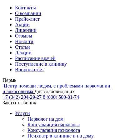
Контакты
О компании
Прайс-лист
Акции
Лицензии
Отзывы
Новости
Статьи
Лекции
Расписание врачей
Поступление в клинику
Вопрос-ответ
Пермь
Центр помощи людям, с проблемами наркомании
и алкоголизма
Для слабовидящих
+7 (342) 204-29-27
8 (800) 500-81-74
Заказать звонок
Услуги
Нарколог на дом
Консультация нарколога
Консультация психолога
Психиатр в клинике и на дому