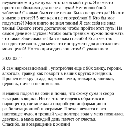
неудачником и уже думал что таков мой путь. Это место
просто необходимо для перезагруки! Нет волшебной
таблетки! Сколько бы я ее не искал. Было непросто да! Но что
я имею в итоге?! 5 лет как я не употребляю!!! Кто бы мог
подумать?! Меня никто не знал таким! Я сам себя не знал
таким! Одного этого достаточно чтобы пройти этот путь! На
самом деле все глубже! Чтобы быть трезвым нужно понимать
что такое Зависимость! За это вам спасибо! Если честно
сегодня трезвость для меня это инструмент для достижения
моих целей! Но это приходит с опытом! С уважением
2022-02-11
Я сам наркозависимый , употреблял еще с 90х ханку, героин,
алкоголь, травку, как говорят в наших кругах всеядный.
Прошел все круги ада, наркологички, знахарки, вшивки,
церковь, ничего не помогало.
Недавно подсел на соли и понял, что схожу сума и скоро
«сыграю в ящик». Ни на что не надеясь обратился в
наркоцентр, где мне дали подробную информацию о
реабилитационной программе. Поехал лечится и это
настоящее чудо, я трезвый уже полтора года у меня появилась
девушка, а мама каждый день плачет от счастья.
Спасибо, за возвращение к жизни!