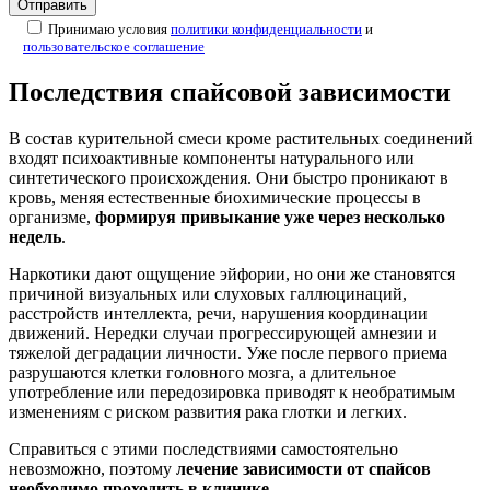
Принимаю условия
политики конфиденциальности
и
пользовательское соглашение
Последствия спайсовой зависимости
В состав курительной смеси кроме растительных соединений
входят психоактивные компоненты натурального или
синтетического происхождения. Они быстро проникают в
кровь, меняя естественные биохимические процессы в
организме,
формируя привыкание уже через несколько
недель
.
Наркотики дают ощущение эйфории, но они же становятся
причиной визуальных или слуховых галлюцинаций,
расстройств интеллекта, речи, нарушения координации
движений. Нередки случаи прогрессирующей амнезии и
тяжелой деградации личности. Уже после первого приема
разрушаются клетки головного мозга, а длительное
употребление или передозировка приводят к необратимым
изменениям с риском развития рака глотки и легких.
Справиться с этими последствиями самостоятельно
невозможно, поэтому
лечение зависимости от спайсов
необходимо проходить в клинике
.