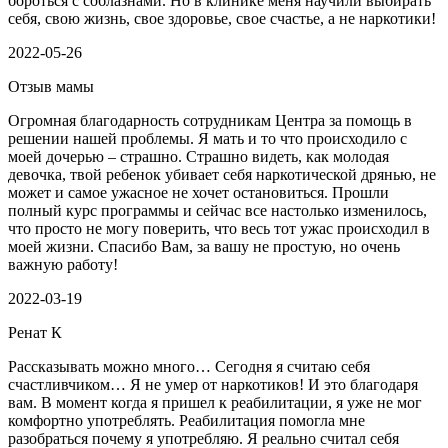
бороться с соблазнами. Но в клинике меня научили выбирать
себя, свою жизнь, свое здоровье, свое счастье, а не наркотики!
2022-05-26
Отзыв мамы
Огромная благодарность сотрудникам Центра за помощь в
решении нашей проблемы. Я мать и то что происходило с
моей дочерью – страшно. Страшно видеть, как молодая
девочка, твой ребенок убивает себя наркотической дрянью, не
может и самое ужасное не хочет остановиться. Прошли
полный курс программы и сейчас все настолько изменилось,
что просто не могу поверить, что весь тот ужас происходил в
моей жизни. Спасибо Вам, за вашу не простую, но очень
важную работу!
2022-03-19
Ренат К
Рассказывать можно много… Сегодня я считаю себя
счастливчиком… Я не умер от наркотиков! И это благодаря
вам. В момент когда я пришел к реабилитации, я уже не мог
комфортно употреблять. Реабилитация помогла мне
разобраться почему я употребляю. Я реально считал себя