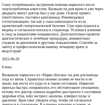
Сыну потребовалась экстренная помощь нарколога после
злоупотребления алкоголем. Вызвали на дом врача и уже через
двадцать минут доктор был у нас дома. Осмотр провел
ответственно, поставил капельницу. Рекомендовал
госпитализацию, так как у сына инвалидность из-за
хронической гипертонической болезни. Сын прислушался к
медику и согласился поехать в стационар. Условия в клинике
и уход за пациентами понравились. Дополнительно провели
диагностические и лечебные процедуры, внимательно
следили за давлением и другими показателями. Спасибо за
заботу и профессионализм нашему лечащему врачу и
медсестрам!
2022-06-29
Елена
Вызывали нарколога из «Нарко Центра» на дом для вывода
отца из запоя. Справиться своими силами не могли и не
знали, как вести его куда-то в таком состоянии. Нарколог
приехал быстро, понравилось его обстоятельное отношение,
потому что доктор сначала подробно расспросил о состоянии
здоровья отца, взял экспресс анализы, измерил пульс и
давление. Врач смог убедить отца, чтобы он согласился
лечиться в стационаре. В клинике хорошие условия, за