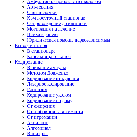
Амбулаторная работа с психологом
Арт-терапия
Снятие ломки
Круглосуточный стационар
Сопровождение до клиники
Мотивация на лечение
Психотерапевт
Юридическая помощь наркозависимым
Вывод из запоя
В стационаре
Капельница от запоя
Кодирование
Вшивание ампулы
Методом Довженко
Кодирование от курения
Лазерное кодирование
Гипнозом
Кодирование уколом
Кодирование на дому
От ожирения
От любовной зависимости
От игромании
Аквилонг
Алгоминал
Вивитрол