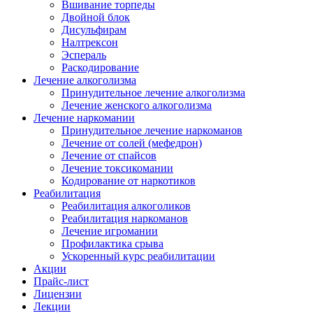
Вшивание торпеды
Двойной блок
Дисульфирам
Налтрексон
Эспераль
Раскодирование
Лечение алкоголизма
Принудительное лечение алкоголизма
Лечение женского алкоголизма
Лечение наркомании
Принудительное лечение наркоманов
Лечение от солей (мефедрон)
Лечение от спайсов
Лечение токсикомании
Кодирование от наркотиков
Реабилитация
Реабилитация алкоголиков
Реабилитация наркоманов
Лечение игромании
Профилактика срыва
Ускоренный курс реабилитации
Акции
Прайс-лист
Лицензии
Лекции