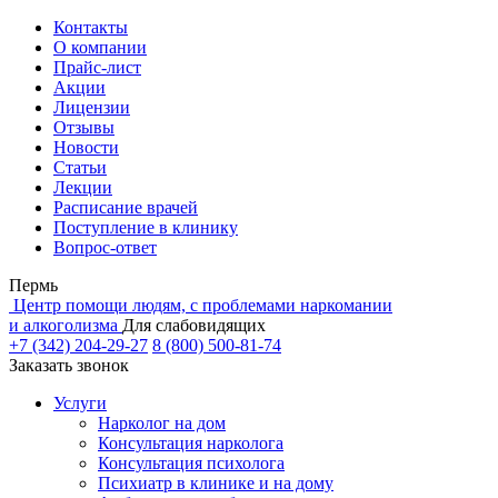
Контакты
О компании
Прайс-лист
Акции
Лицензии
Отзывы
Новости
Статьи
Лекции
Расписание врачей
Поступление в клинику
Вопрос-ответ
Пермь
Центр помощи людям, с проблемами наркомании
и алкоголизма
Для слабовидящих
+7 (342) 204-29-27
8 (800) 500-81-74
Заказать звонок
Услуги
Нарколог на дом
Консультация нарколога
Консультация психолога
Психиатр в клинике и на дому