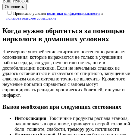
Ваш телефон
Принимаю условия
политики конфиденциальности
и
пользовательское соглашение
Когда нужно обратиться за помощью
нарколога в домашних условиях
Чрезмерное употребление спиртного постепенно развивает
осложнения, которые выражаются не только в ухудшении
работы сердца, сосудов, печени или почек, но и в
дестабилизации психики. Если на начальных стадиях не
удалось остановиться и отказаться от спиртного, запущенный
алкоголизм самостоятельно точно не вылечить. Кроме того,
неумелые попытки справиться с запоем могут
спровоцировать рецидив хронических болезней, инсульт и
инфаркт.
Вызов необходим при следующих состояниях
Интоксикация
. Токсичные продукты распада этанола,
накапливаясь в организме, приводят к острой головной
боли, тошноте, слабости, тремору рук, потливости.
Длительный запой
. Прием алкоголя более трех суток