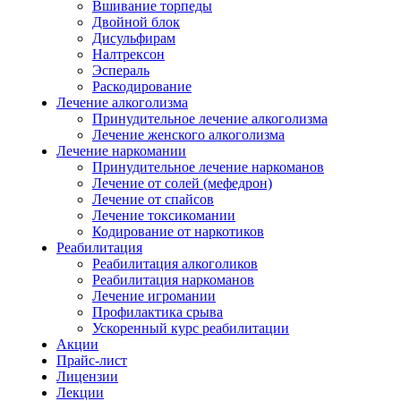
Вшивание торпеды
Двойной блок
Дисульфирам
Налтрексон
Эспераль
Раскодирование
Лечение алкоголизма
Принудительное лечение алкоголизма
Лечение женского алкоголизма
Лечение наркомании
Принудительное лечение наркоманов
Лечение от солей (мефедрон)
Лечение от спайсов
Лечение токсикомании
Кодирование от наркотиков
Реабилитация
Реабилитация алкоголиков
Реабилитация наркоманов
Лечение игромании
Профилактика срыва
Ускоренный курс реабилитации
Акции
Прайс-лист
Лицензии
Лекции