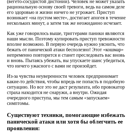
(вегето-сосудистой дистонии). Человек не может указать
рациональную основу своей тревоги, ведь на самом деле
его здоровью и жизни ничего не угрожает. Приступ
возникает «на пустом месте», достигает апогея в течение
нескольких минут, а затем так же неожиданно исчезает.
Как уже говорилось выше, триггерами паники являются
наши мысли. Поэтому купировать приступ тревожности
вполне возможно. В первую очередь нужно уяснить, что
бежать от панической атаки бесполезно! Этот «кошмар»
непременно повторится и станет преследовать вас вновь
и вновь. Пытаясь убежать, вы упускаете шанс убедиться,
что ничего ужасного с вами не произойдет.
Из-за чувства неуверенности человек предпринимает
какие-то действия, чтобы впредь не попасть в подобную
ситуацию. Но все это не даст результата, ибо провокатор
страха находится не снаружи, а внутри. Ожидая
очередного приступа, мы тем самым «запускаем»
симптомы.
Существуют техники, помогающие избежать
панической атаки или хотя бы облегчить ее
проявления: