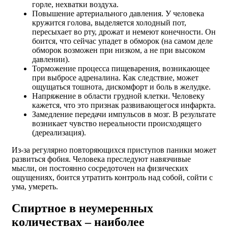
горле, нехватки воздуха.
Повышение артериального давления. У человека
кружится голова, выделяется холодный пот,
пересыхает во рту, дрожат и немеют конечности. Он
боится, что сейчас упадет в обморок (на самом деле
обморок возможен при низком, а не при высоком
давлении).
Торможение процесса пищеварения, возникающее
при выбросе адреналина. Как следствие, может
ощущаться тошнота, дискомфорт и боль в желудке.
Напряжение в области грудной клетки. Человеку
кажется, что это признак развивающегося инфаркта.
Замедление передачи импульсов в мозг. В результате
возникает чувство нереальности происходящего
(дереализация).
Из-за регулярно повторяющихся приступов паники может
развиться фобия. Человека преследуют навязчивые
мысли, он постоянно сосредоточен на физических
ощущениях, боится утратить контроль над собой, сойти с
ума, умереть.
Спиртное в неумеренных
количествах – наиболее