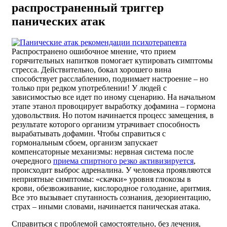
распространенный триггер
панических атак
Распространено ошибочное мнение, что прием
горячительных напитков помогает купировать симптомы
стресса. Действительно, бокал хорошего вина
способствует расслаблению, поднимает настроение – но
только при редком употреблении! У людей с
зависимостью все идет по иному сценарию. На начальном
этапе этанол провоцирует выработку дофамина – гормона
удовольствия. Но потом начинается процесс замещения, в
результате которого организм утрачивает способность
вырабатывать дофамин. Чтобы справиться с
гормональным сбоем, организм запускает
компенсаторные механизмы: нервная система после
очередного
приема спиртного резко активизируется
,
происходит выброс адреналина. У человека проявляются
неприятные симптомы: «скачки» уровня глюкозы в
крови, обезвоживание, кислородное голодание, аритмия.
Все это вызывает спутанность сознания, дезориентацию,
страх – иными словами, начинается паническая атака.
Справиться с проблемой самостоятельно, без лечения,