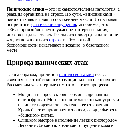
Панические атаки
– это не самостоятельная патология, а
реакция организма на стресс. По сути, «виновниками»
паники являются наши собственные мысли. Испытывая
неприятные
физические ощущения
, мы боимся, что
сейчас произойдет нечто ужасное: потеря сознания,
инфаркт и даже смерть. Реального повода для паники нет
– чувство животного
страха
и абсолютной
беспомощности накатывает внезапно, в безопасном
месте.
Природа панических атак
Таким образом, причиной
панической атаки
всегда
является расстройство психоэмоционального состояния.
Рассмотрим характерные симптомы этого процесса.
Мощный выброс в кровь гормона адреналина
(эпинефрина). Мозг воспринимает это как угрозу и
начинает подготавливать тело к ее отражению.
Кровь быстро приливает к тканям, сердце бьется в
«бешеном» ритме.
Слишком быстрое наполнение легких кислородом.
Дыхание сбивается, возникает ощущение кома в