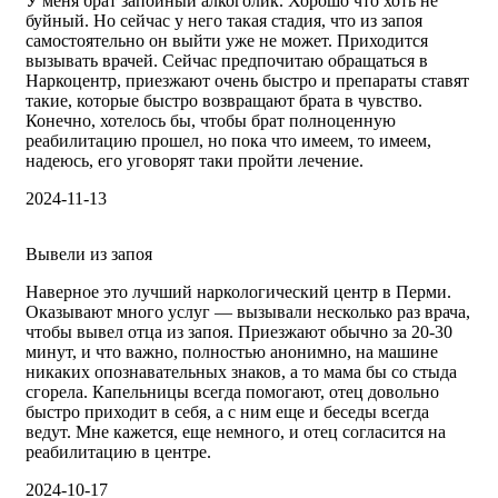
У меня брат запойный алкоголик. Хорошо что хоть не
буйный. Но сейчас у него такая стадия, что из запоя
самостоятельно он выйти уже не может. Приходится
вызывать врачей. Сейчас предпочитаю обращаться в
Наркоцентр, приезжают очень быстро и препараты ставят
такие, которые быстро возвращают брата в чувство.
Конечно, хотелось бы, чтобы брат полноценную
реабилитацию прошел, но пока что имеем, то имеем,
надеюсь, его уговорят таки пройти лечение.
2024-11-13
Вывели из запоя
Наверное это лучший наркологический центр в Перми.
Оказывают много услуг — вызывали несколько раз врача,
чтобы вывел отца из запоя. Приезжают обычно за 20-30
минут, и что важно, полностью анонимно, на машине
никаких опознавательных знаков, а то мама бы со стыда
сгорела. Капельницы всегда помогают, отец довольно
быстро приходит в себя, а с ним еще и беседы всегда
ведут. Мне кажется, еще немного, и отец согласится на
реабилитацию в центре.
2024-10-17