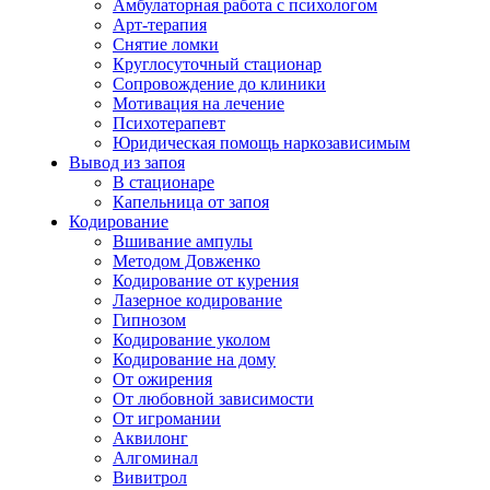
Амбулаторная работа с психологом
Арт-терапия
Снятие ломки
Круглосуточный стационар
Сопровождение до клиники
Мотивация на лечение
Психотерапевт
Юридическая помощь наркозависимым
Вывод из запоя
В стационаре
Капельница от запоя
Кодирование
Вшивание ампулы
Методом Довженко
Кодирование от курения
Лазерное кодирование
Гипнозом
Кодирование уколом
Кодирование на дому
От ожирения
От любовной зависимости
От игромании
Аквилонг
Алгоминал
Вивитрол