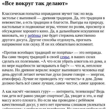
«Все вокруг так делают»
Классическая попытка оправдания звучит так: но ведь
застолье с выпивкой — древняя традиция. Да, это традиция в
невежестве, а есть традиции в благости. Выезды на природу,
настольные и подвижные игры, чтение по ролям, просмотр и
обсуждение хорошего кино. Да, в дальнейшем искушения не
миновать, но у
ребёнка
уже будет стержень качественно
другого досуга. Другие способы отдохнуть, прогнать
напряжение или скуку. И он их обязательно вспомнит.
«Против всеобщих традиций не попрёшь» — это неправда.
Вы сами творец традиций в своей
семье
, в ваших силах
сделать их полезными. «А что если убрать алкоголь из дома, а
по мере надобности заглядывать в бар?» — что ж, неплохое
начало. Но древние верили: вокруг выпившего человека ещё
день-другой летают нечистые духи (иначе говоря — энергия,
атмосфера). Лучше не приводить эту «нечисть» в дом. Дома
должно быть всё самое лучшее, самое чистое, самое здоровое.
А как насчёт «великих гуру» — интернета, телевизора? Ведь
там дети всё равно увидят спиртное! Да, увидят и это, и ещё
массу всего плохого. Но если мы проводим с ребёнком
качественный досуг, у него нет причины слишком увлекаться
«общением» с мобильным телефоном. На сегодня мобильный