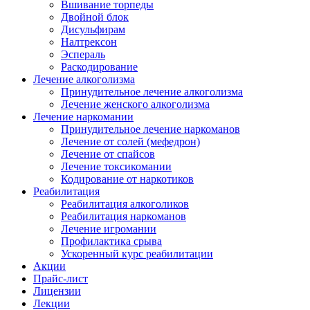
Вшивание торпеды
Двойной блок
Дисульфирам
Налтрексон
Эспераль
Раскодирование
Лечение алкоголизма
Принудительное лечение алкоголизма
Лечение женского алкоголизма
Лечение наркомании
Принудительное лечение наркоманов
Лечение от солей (мефедрон)
Лечение от спайсов
Лечение токсикомании
Кодирование от наркотиков
Реабилитация
Реабилитация алкоголиков
Реабилитация наркоманов
Лечение игромании
Профилактика срыва
Ускоренный курс реабилитации
Акции
Прайс-лист
Лицензии
Лекции