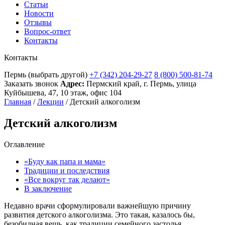
Статьи
Новости
Отзывы
Вопрос-ответ
Контакты
Контакты
Пермь
(выбрать другой)
+7 (342) 204-29-27
8 (800) 500-81-74
Заказать звонок
Адрес:
Пермский край, г. Пермь, улица
Куйбышева, 47, 10 этаж, офис 104
Главная
/
Лекции
/
Детский алкоголизм
Детский алкоголизм
Оглавление
«Буду как папа и мама»
Традиции и последствия
«Все вокруг так делают»
В заключение
Недавно врачи сформулировали важнейшую причину
развития детского алкоголизма. Это такая, казалось бы,
безобидная вещь, как традиции семейного застолья.