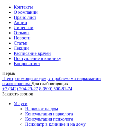
Контакты
О компании
Прайс-лист
Акции
Лицензии
Отзывы
Новости
Статьи
Лекции
Расписание врачей
Поступление в клинику
Вопрос-ответ
Пермь
Центр помощи людям, с проблемами наркомании
и алкоголизма
Для слабовидящих
+7 (342) 204-29-27
8 (800) 500-81-74
Заказать звонок
Услуги
Нарколог на дом
Консультация нарколога
Консультация психолога
Психиатр в клинике и на дому