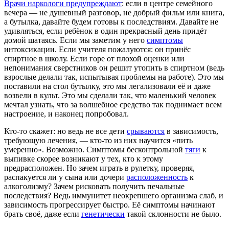
Врачи наркологи предупреждают
: если в центре семейного
вечера — не душевный разговор, не добрый фильм или книга,
а бутылка, давайте будем готовы к последствиям. Давайте не
удивляться, если ребёнок в один прекрасный день придёт
домой шатаясь. Если мы заметим у него
симптомы
интоксикации. Если учителя пожалуются: он принёс
спиртное в школу. Если горе от плохой оценки или
непонимания сверстников он решит утопить в спиртном (ведь
взрослые делали так, испытывая проблемы на работе). Это мы
поставили на стол бутылку, это мы легализовали её и даже
возвели в культ. Это мы сделали так, что маленький человек
мечтал узнать, что за волшебное средство так поднимает всем
настроение, и наконец попробовал.
Кто-то скажет: но ведь не все дети
срываются
в зависимость,
требующую лечения, — кто-то из них научится «пить
умеренно». Возможно. Симптомы бесконтрольной
тяги
к
выпивке скорее возникают у тех, кто к этому
предрасположен. Но зачем играть в рулетку, проверяя,
распакуется ли у сына или дочери
расположенность
к
алкоголизму? Зачем рисковать получить печальные
последствия? Ведь иммунитет неокрепшего организма слаб, и
зависимость прогрессирует быстро. Её симптомы начинают
брать своё, даже если
генетически
такой склонности не было.