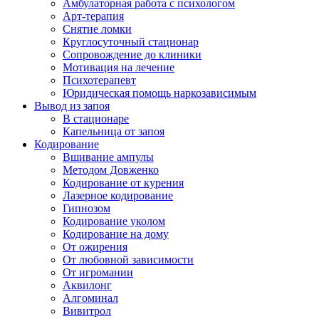
Амбулаторная работа с психологом
Арт-терапия
Снятие ломки
Круглосуточный стационар
Сопровождение до клиники
Мотивация на лечение
Психотерапевт
Юридическая помощь наркозависимым
Вывод из запоя
В стационаре
Капельница от запоя
Кодирование
Вшивание ампулы
Методом Довженко
Кодирование от курения
Лазерное кодирование
Гипнозом
Кодирование уколом
Кодирование на дому
От ожирения
От любовной зависимости
От игромании
Аквилонг
Алгоминал
Вивитрол