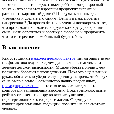
— это та няня, что подхватывает ребёнка, когда взрослый
занят. А что если этот взрослый предложит склеить и
раскрасить картонный домик? Придумать костюм для
утренника и сделать его самим? Выйти в парк побегать
наперегонки? Да просто без нравоучений поговорить о том,
что происходит в школе или дружеском кругу дочери или
сына. Если обратиться к ребёнку с любовью и предложить
что-то интересное — мобильный будет забыт.
В заключение
Как сотрудники
наркологического центра
, мы на опыте знаем:
профилактика куда легче, чем диагностика симптомов и
лечение детской зависимости. Мудрее убрать причину, чем
полжизни бороться с последствиями. Пока это ещё в ваших
руках, обязательно уберите эту причину напрочь, чтобы духа
её не было в семье. Большинство наших подопечных,
проходящих лечение
, — те самые выросшие дети, что
копировали выпивающих взрослых. Пока возможно, дайте
ребёнку стержень и опору во всех искушениях,
подстерегающих его на дороге жизни. Формируя и
культивируя семейные традиции, помните: на вас смотрит
человек.