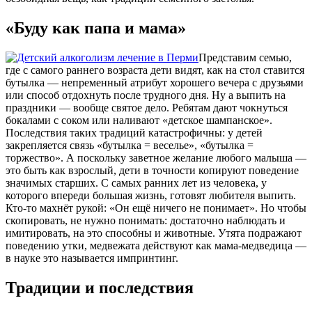
«Буду как папа и мама»
Представим семью,
где с самого раннего возраста дети видят, как на стол ставится
бутылка — непременный атрибут хорошего вечера с друзьями
или способ отдохнуть после трудного дня. Ну а выпить на
праздники — вообще святое дело. Ребятам дают чокнуться
бокалами с соком или наливают «детское шампанское».
Последствия таких традиций катастрофичны: у детей
закрепляется связь «бутылка = веселье», «бутылка =
торжество». А поскольку заветное желание любого малыша —
это быть как взрослый, дети в точности копируют поведение
значимых старших. С самых ранних лет из человека, у
которого впереди большая жизнь, готовят любителя выпить.
Кто-то махнёт рукой: «Он ещё ничего не понимает». Но чтобы
скопировать, не нужно понимать: достаточно наблюдать и
имитировать, на это способны и животные. Утята подражают
поведению утки, медвежата действуют как мама-медведица —
в науке это называется импринтинг.
Традиции и последствия