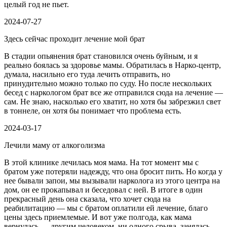
целый год не пьет.
2024-07-27
Здесь сейчас проходит лечение мой брат
В стадии опьянения брат становился очень буйным, и я
реально боялась за здоровье мамы. Обратилась в Нарко-центр,
думала, насильно его туда лечить отправить, но
принудительно можно только по суду. Но после нескольких
бесед с наркологом брат все же отправился сюда на лечение —
сам. Не знаю, насколько его хватит, но хотя бы забрезжил свет
в тоннеле, он хотя бы понимает что проблема есть.
2024-03-17
Лечили маму от алкоголизма
В этой клинике лечилась моя мама. На тот момент мы с
братом уже потеряли надежду, что она бросит пить. Но когда у
нее бывали запои, мы вызывали нарколога из этого центра на
дом, он ее прокапывал и беседовал с ней. В итоге в один
прекрасный день она сказала, что хочет сюда на
реабилитацию — мы с братом оплатили ей лечение, благо
цены здесь приемлемые. И вот уже полгода, как мама
вернулась — другим человеком, ни одного срыва, занялась