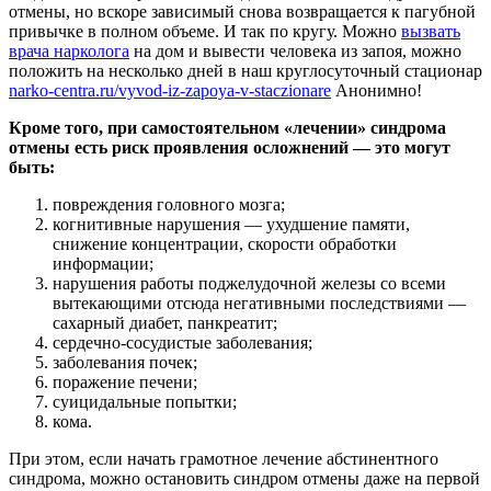
отмены, но вскоре зависимый снова возвращается к пагубной
привычке в полном объеме. И так по кругу. Можно
вызвать
врача нарколога
на дом и вывести человека из запоя, можно
положить на несколько дней в наш круглосуточный стационар
narko-centra.ru/vyvod-iz-zapoya-v-staczionare
Анонимно!
Кроме того, при самостоятельном «лечении» синдрома
отмены есть риск проявления осложнений — это могут
быть:
повреждения головного мозга;
когнитивные нарушения — ухудшение памяти,
снижение концентрации, скорости обработки
информации;
нарушения работы поджелудочной железы со всеми
вытекающими отсюда негативными последствиями —
сахарный диабет, панкреатит;
сердечно-сосудистые заболевания;
заболевания почек;
поражение печени;
суицидальные попытки;
кома.
При этом, если начать грамотное лечение абстинентного
синдрома, можно остановить синдром отмены даже на первой