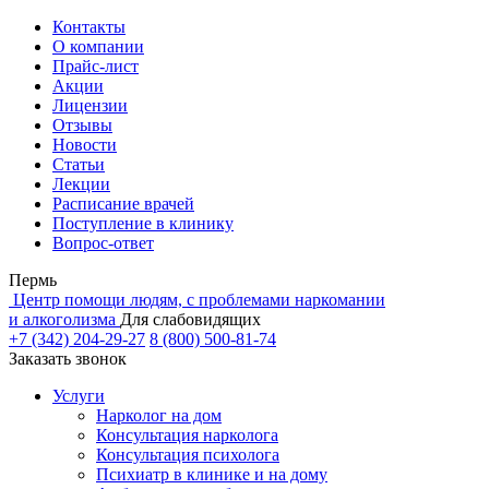
Контакты
О компании
Прайс-лист
Акции
Лицензии
Отзывы
Новости
Статьи
Лекции
Расписание врачей
Поступление в клинику
Вопрос-ответ
Пермь
Центр помощи людям, с проблемами наркомании
и алкоголизма
Для слабовидящих
+7 (342) 204-29-27
8 (800) 500-81-74
Заказать звонок
Услуги
Нарколог на дом
Консультация нарколога
Консультация психолога
Психиатр в клинике и на дому