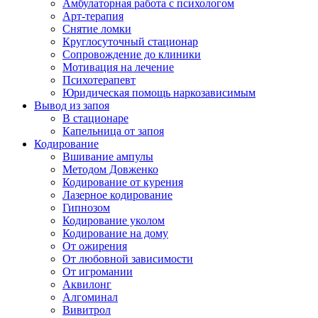
Амбулаторная работа с психологом
Арт-терапия
Снятие ломки
Круглосуточный стационар
Сопровождение до клиники
Мотивация на лечение
Психотерапевт
Юридическая помощь наркозависимым
Вывод из запоя
В стационаре
Капельница от запоя
Кодирование
Вшивание ампулы
Методом Довженко
Кодирование от курения
Лазерное кодирование
Гипнозом
Кодирование уколом
Кодирование на дому
От ожирения
От любовной зависимости
От игромании
Аквилонг
Алгоминал
Вивитрол