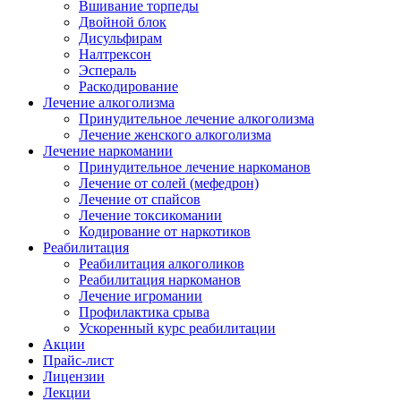
Вшивание торпеды
Двойной блок
Дисульфирам
Налтрексон
Эспераль
Раскодирование
Лечение алкоголизма
Принудительное лечение алкоголизма
Лечение женского алкоголизма
Лечение наркомании
Принудительное лечение наркоманов
Лечение от солей (мефедрон)
Лечение от спайсов
Лечение токсикомании
Кодирование от наркотиков
Реабилитация
Реабилитация алкоголиков
Реабилитация наркоманов
Лечение игромании
Профилактика срыва
Ускоренный курс реабилитации
Акции
Прайс-лист
Лицензии
Лекции