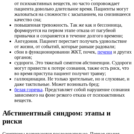
от психоактивных веществ, но часто сопровождает
пациента довольно длительное время. Пациенты могут
жаловаться на сложности с засыпанием, на снизившееся
качество сна;
повышенная тревожность. Так же как и бессонница,
формируется на первом этапе отказа от пагубной
привычки и сохраняется в течение долгого времени;
Ангедония. Пациент перестает получать удовольствие
от жизни, от событий, которые раньше радовали;
сбои в функционировании ЖКТ, почек,
печени
и других
органов;
судороги. Это тяжелый симптом абстиненции. Судороги
могут привести к потере сознания, также есть риск, что
во время приступа пациент получит травму;
галлюцинации. Не только зрительные, но и слуховые, и
даже тактильные. Может возникать бред;
белая горячка
. Представляет собой нарушение сознания
зависимого на фоне резкого отказа от психоактивных
веществ.
Абстинентный синдром: этапы и
риски
Симптомы развиваются последовательно. Первая стадия