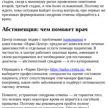
стадии, сведя к минимуму риски проявления симптомов
второй, третьей стадии, и тем более осложнений. Поэтому не
ждите, пока ситуация выйдет из-под контроля, при первых же
признаках формирования синдрома отмены обращайтесь к
врачу.
Абстиненция: чем поможет врач
Центр помощи людям с проблемами
наркомании
и
алкоголизма «Нарко Центр» предлагает комплексное лечение
зависимостей и отдельные услуги помощи пациентам. В
частности, в центре работают опытные врачи, имеющие в
своем распоряжении все необходимое для постановки
диагноза — абстинентный синдром — и его купирования.
Обращаясь в «Нарко Центр»
https://narko-centra.ru/
, вы
выбираете профессионалов: специалисты оценят состояние
пациента, учтут сопутствующие отягчающие факторы
(например, какие-либо заболевания) и подберут оптимальную
тактику лечения.
Помните, устранение синдрома отмены — не гарантия того,
что человек через некоторое время не вернется к пагубной
привычке. Поэтому мы рекомендуем пройти полное
комплексное лечение от зависимости. Обращайтесь!