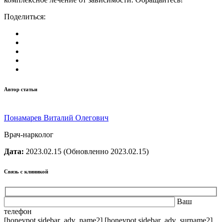
Поделиться:
Автор статьи
Понамарев Виталий Олегович
Врач-нарколог
Дата:
2023.02.15
(Обновленно 2023.02.15)
Связь с клиникой
Ваш
телефон
[honeypot sidebar_adv_name2] [honeypot sidebar_adv_surname2]