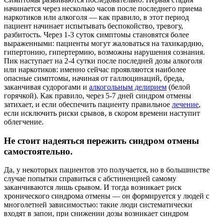
начинается через несколько часов после последнего приема
наркотиков или алкоголя — как правило, в этот период
пациент начинает испытывать беспокойство, тревогу,
разбитость. Через 1-3 суток симптомы становятся более
выраженными: пациенты могут жаловаться на тахикардию,
гипертонию, гипертермию, возможны нарушения сознания.
Пик наступает на 2-4 сутки после последней дозы алкоголя
или наркотиков: именно сейчас проявляются наиболее
опасные симптомы, начиная от галлюцинаций, бреда,
заканчивая судорогами и
алкогольным делирием
(белой
горячкой). Как правило, через 5-7 дней синдром отмены
затихает, и если обеспечить пациенту правильное
лечение
,
если исключить риски срывов, в скором времени наступит
облегчение.
Не стоит надеяться пережить синдром отмены
самостоятельно.
Да, у некоторых пациентов это получается, но в большинстве
случае попытки справиться с абстиненцией самому
заканчиваются лишь срывом. И тогда возникает риск
хронического синдрома отмены — он формируется у людей с
многолетней зависимостью: такие люди систематически
входят в запои, при снижении дозы возникает синдром