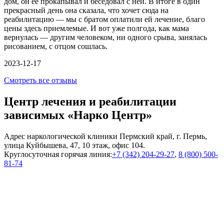
дом, он ее прокапывал и беседовал с ней. В итоге в один
прекрасный день она сказала, что хочет сюда на
реабилитацию — мы с братом оплатили ей лечение, благо
цены здесь приемлемые. И вот уже полгода, как мама
вернулась — другим человеком, ни одного срыва, занялась
рисованием, с отцом сошлась.
2023-12-17
Смотреть все отзывы
Центр лечения и реабилитации
зависимых «Нарко Центр»
Адрес наркологической клиники Пермский край, г. Пермь,
улица Куйбышева, 47, 10 этаж, офис 104.
Круглосуточная горячая линия:
+7 (342) 204-29-27
,
8 (800) 500-
81-74