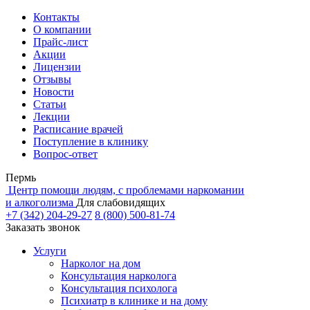
Контакты
О компании
Прайс-лист
Акции
Лицензии
Отзывы
Новости
Статьи
Лекции
Расписание врачей
Поступление в клинику
Вопрос-ответ
Пермь
Центр помощи людям, с проблемами наркомании
и алкоголизма
Для слабовидящих
+7 (342) 204-29-27
8 (800) 500-81-74
Заказать звонок
Услуги
Нарколог на дом
Консультация нарколога
Консультация психолога
Психиатр в клинике и на дому