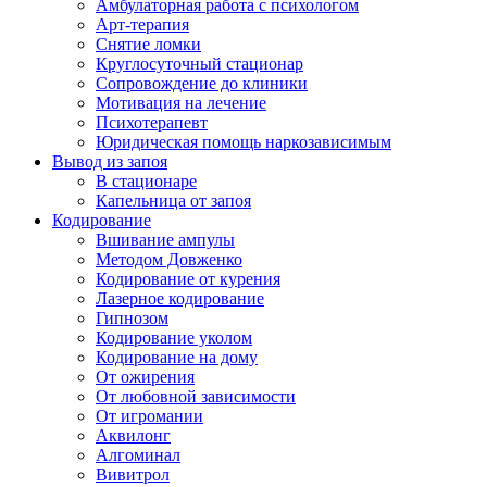
Амбулаторная работа с психологом
Арт-терапия
Снятие ломки
Круглосуточный стационар
Сопровождение до клиники
Мотивация на лечение
Психотерапевт
Юридическая помощь наркозависимым
Вывод из запоя
В стационаре
Капельница от запоя
Кодирование
Вшивание ампулы
Методом Довженко
Кодирование от курения
Лазерное кодирование
Гипнозом
Кодирование уколом
Кодирование на дому
От ожирения
От любовной зависимости
От игромании
Аквилонг
Алгоминал
Вивитрол