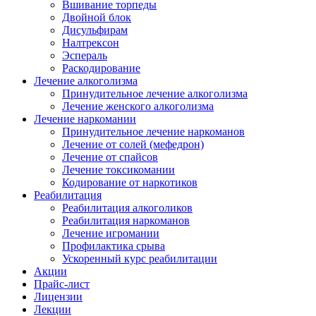
Вшивание торпеды
Двойной блок
Дисульфирам
Налтрексон
Эспераль
Раскодирование
Лечение алкоголизма
Принудительное лечение алкоголизма
Лечение женского алкоголизма
Лечение наркомании
Принудительное лечение наркоманов
Лечение от солей (мефедрон)
Лечение от спайсов
Лечение токсикомании
Кодирование от наркотиков
Реабилитация
Реабилитация алкоголиков
Реабилитация наркоманов
Лечение игромании
Профилактика срыва
Ускоренный курс реабилитации
Акции
Прайс-лист
Лицензии
Лекции