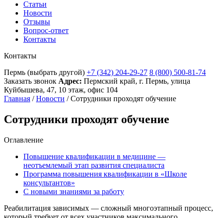
Статьи
Новости
Отзывы
Вопрос-ответ
Контакты
Контакты
Пермь
(выбрать другой)
+7 (342) 204-29-27
8 (800) 500-81-74
Заказать звонок
Адрес:
Пермский край, г. Пермь, улица
Куйбышева, 47, 10 этаж, офис 104
Главная
/
Новости
/
Сотрудники проходят обучение
Сотрудники проходят обучение
Оглавление
Повышение квалификации в медицине —
неотъемлемый этап развития специалиста
Программа повышения квалификации в «Школе
консультантов»
С новыми знаниями за работу
Реабилитация зависимых — сложный многоэтапный процесс,
который требует от всех участников максимального