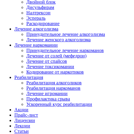
Двойной блок
Дисульфирам
Налтрексон
Эспераль
Раскодирование
Лечение алкоголизма
Принудительное лечение алкоголизма
Лечение женского алкоголизма
Лечение наркомании
Принудительное лечение наркоманов
Лечение от солей (мефедрон)
Лечение от спайсов
Лечение токсикомании
Кодирование от наркотиков
Реабилитация
Реабилитация алкоголиков
Реабилитация наркоманов
Лечение игромании
Профилактика срыва
Ускоренный курс реабилитации
Акции
Прайс-лист
Лицензии
Лекции
Статьи