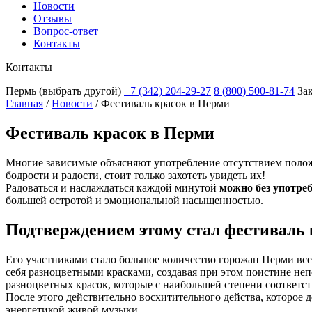
Новости
Отзывы
Вопрос-ответ
Контакты
Контакты
Пермь
(выбрать другой)
+7 (342) 204-29-27
8 (800) 500-81-74
За
Главная
/
Новости
/
Фестиваль красок в Перми
Фестиваль красок в Перми
Многие зависимые объясняют употребление отсутствием полож
бодрости и радости, стоит только захотеть увидеть их!
Радоваться и наслаждаться каждой минутой
можно без употре
большей остротой и эмоциональной насыщенностью.
Подтверждением этому стал фестиваль 
Его участниками стало большое количество горожан Перми всех
себя разноцветными красками, создавая при этом поистине н
разноцветных красок, которые с наибольшей степени соответс
После этого действительно восхитительного действа, которое 
энергетикой живой музыки.