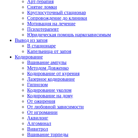
Арт-терапия
Снятие ломки
Круглосуточный стационар
Сопровождение до клиники
Мотивация на лечение
Психотерапевт
Юридическая помощь наркозависимым
Вывод из запоя
В стационаре
Капельница от запоя
Кодирование
Вшивание ампулы
Методом Довженко
Кодирование от курения
Лазерное кодирование
Гипнозом
Кодирование уколом
Кодирование на дому
От ожирения
От любовной зависимости
От игромании
Аквилонг
Алгоминал
Вивитрол
Вшивание торпеды