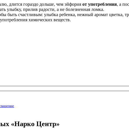
лю, длится гораздо дольше, чем эйфория
от употребления
, а п
ь улыбку, прилив радости, а не болезненная ломка.
ы быть счастливым: улыбка ребенка, нежный аромат цветка, тре
т употребления химических веществ.
глашение
мых «Нарко Центр»